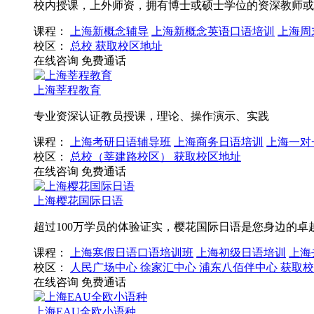
校内授课，上外师资，拥有博士或硕士学位的资深教师或
课程：
上海新概念辅导
上海新概念英语口语培训
上海周
校区：
总校
获取校区地址
在线咨询
免费通话
上海莘程教育
专业资深认证教员授课，理论、操作演示、实践
课程：
上海考研日语辅导班
上海商务日语培训
上海一对
校区：
总校（莘建路校区）
获取校区地址
在线咨询
免费通话
上海樱花国际日语
超过100万学员的体验证实，樱花国际日语是您身边的卓
课程：
上海寒假日语口语培训班
上海初级日语培训
上海
校区：
人民广场中心
徐家汇中心
浦东八佰伴中心
获取校
在线咨询
免费通话
上海EAU全欧小语种