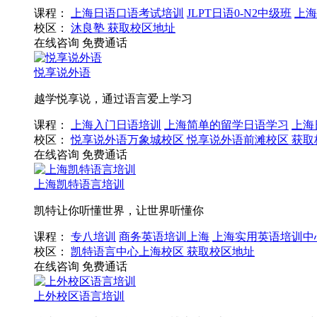
课程：
上海日语口语考试培训
JLPT日语0-N2中级班
上海
校区：
沐良塾
获取校区地址
在线咨询
免费通话
悦享说外语
越学悦享说，通过语言爱上学习
课程：
上海入门日语培训
上海简单的留学日语学习
上海
校区：
悦享说外语万象城校区
悦享说外语前滩校区
获取
在线咨询
免费通话
上海凯特语言培训
凯特让你听懂世界，让世界听懂你
课程：
专八培训
商务英语培训上海
上海实用英语培训中
校区：
凯特语言中心上海校区
获取校区地址
在线咨询
免费通话
上外校区语言培训