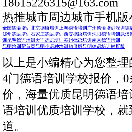
18615226315@163.com
热推城市
周边城市
手机版
全国德语培训
北京德语培训
上海德语培训
广州德语培训
深圳德
郑州德语培训
石家庄德语培训
西安德语培训
沈阳德语培训
武汉
训
昆明德语培训
大连德语培训
苏州德语培训
南京德语培训
昆明培训帮首页
昆明小语种培训触屏版
昆明德语培训触屏版
以上是小编精心为您整理
4门德语培训学校报价，
价，海量优质昆明德语培
语培训优质培训学校，就
道。