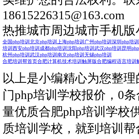
18615226315@163.com
热推城市
周边城市
手机版
全国php培训
北京php培训
上海php培训
广州php培训
深圳php培训
培训
西安php培训
成都php培训
沈阳php培训
武汉php培训
昆明ph
杭州php培训
武汉php培训
南京php培训
无锡php培训
合肥培训帮首页
合肥计算机技术培训触屏版
合肥编程语言培训
以上是小编精心为您整理的
门php培训学校报价，0
量优质合肥php培训学校
质培训学校，就到培训帮合