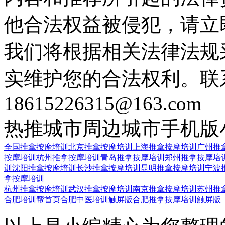
他合法权益被侵犯，请立
我们将根据相关法律法规
实维护您的合法权利。联
18615226315@163.com
热推城市
周边城市
手机版
全国推拿按摩培训
北京推拿按摩培训
上海推拿按摩培训
广州推
按摩培训
杭州推拿按摩培训
青岛推拿按摩培训
郑州推拿按摩培
训
沈阳推拿按摩培训
长沙推拿按摩培训
昆明推拿按摩培训
宁波
拿按摩培训
杭州推拿按摩培训
武汉推拿按摩培训
南京推拿按摩培训
苏州推
合肥培训帮首页
合肥中医培训触屏版
合肥推拿按摩培训触屏版