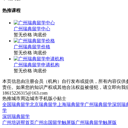
热推课程
广州瑞典留学中心
暂无价格
询底价
广州瑞典留学价格
暂无价格
询底价
广州瑞典留学申请机构
暂无价格
询底价
本页信息由注册会员（机构）自行发布或提供，所有内容仅供
责任。如果您的知识产权或其他合法权益被侵犯，请立即向我
18615226315@163.com
热推城市
周边城市
手机版
小贴士
全国瑞典留学
北京瑞典留学
上海瑞典留学
广州瑞典留学
深圳瑞
学
深圳瑞典留学
广州培训帮首页
广州出国留学触屏版
广州瑞典留学触屏版