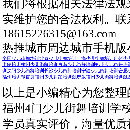
我们将根据相关法律法规
实维护您的合法权利。联
18615226315@163.com
热推城市
周边城市
手机版
全国少儿街舞培训
北京少儿街舞培训
上海少儿街舞培训
广州少
街舞培训
杭州少儿街舞培训
青岛少儿街舞培训
郑州少儿街舞培
训
沈阳少儿街舞培训
长沙少儿街舞培训
宁波少儿街舞培训
合肥
福州培训帮首页
福州少儿舞蹈培训触屏版
福州少儿街舞培训触
以上是小编精心为您整理
福州4门少儿街舞培训学
学员真实评价，海量优质