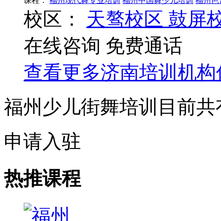
课程：
福州现代舞专业培训
福州中国舞少儿培训
福州芭
校区：
天骜校区
鼓屏
在线咨询
免费通话
查看更多
济南
培训机构
福州少儿街舞培训目前共
申请入驻
热推课程