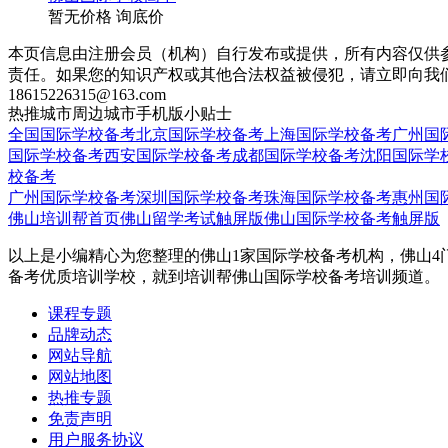
暂无价格
询底价
本页信息由注册会员（机构）自行发布或提供，所有内容仅供
责任。如果您的知识产权或其他合法权益被侵犯，请立即向我
18615226315@163.com
热推城市
周边城市
手机版
小贴士
全国国际学校备考
北京国际学校备考
上海国际学校备考
广州国
国际学校备考
西安国际学校备考
成都国际学校备考
沈阳国际学
校备考
广州国际学校备考
深圳国际学校备考
珠海国际学校备考
惠州国
佛山培训帮首页
佛山留学考试触屏版
佛山国际学校备考触屏版
以上是小编精心为您整理的佛山1家国际学校备考机构，佛山4
备考优质培训学校，就到培训帮佛山国际学校备考培训频道。
课程专题
品牌动态
网站导航
网站地图
热推专题
免责声明
用户服务协议