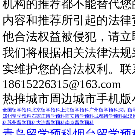
机构的推荐都不能替代您
内容和推荐所引起的法律
他合法权益被侵犯，请立
我们将根据相关法律法规
实维护您的合法权利。联
18615226315@163.com
热推城市
周边城市
手机版
全国留学预科
北京留学预科
上海留学预科
广州留学预科
深圳留
郑州留学预科
石家庄留学预科
西安留学预科
成都留学预科
武汉
科
苏州留学预科
大连留学预科
南京留学预科
青岛留学预科
烟台留学预