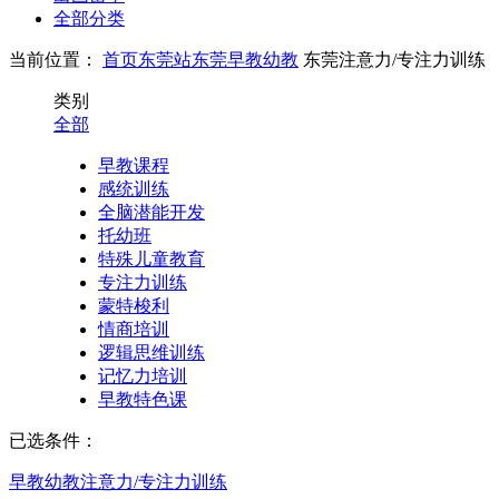
全部分类
当前位置：
首页
东莞站
东莞早教幼教
东莞注意力/专注力训练
类别
全部
早教课程
感统训练
全脑潜能开发
托幼班
特殊儿童教育
专注力训练
蒙特梭利
情商培训
逻辑思维训练
记忆力培训
早教特色课
已选条件：
早教幼教
注意力/专注力训练