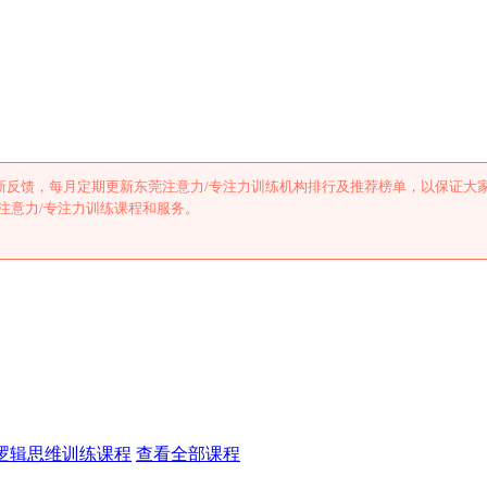
力训练机构排行及推荐
新反馈，每月定期更新东莞注意力/专注力训练机构排行及推荐榜单，以保证大
注意力/专注力训练课程和服务。
3岁逻辑思维训练课程
查看全部课程