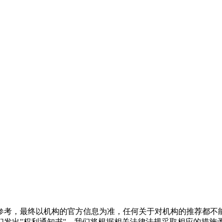
参考，最终以机构的官方信息为准，任何关于对机构的推荐都不
们发出"权利通知书"，我们将根据相关法律法规采取相应的措施