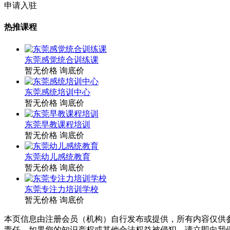
申请入驻
热推课程
东莞感觉统合训练课
暂无价格
询底价
东莞感统培训中心
暂无价格
询底价
东莞早教课程培训
暂无价格
询底价
东莞幼儿感统教育
暂无价格
询底价
东莞专注力培训学校
暂无价格
询底价
本页信息由注册会员（机构）自行发布或提供，所有内容仅供
责任。如果您的知识产权或其他合法权益被侵犯，请立即向我