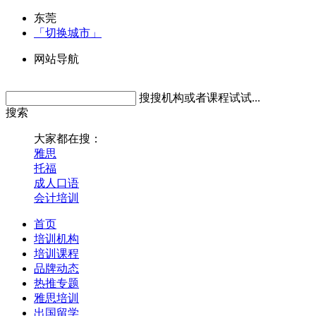
东莞
「切换城市」
网站导航
搜搜机构或者课程试试...
搜索
大家都在搜：
雅思
托福
成人口语
会计培训
首页
培训机构
培训课程
品牌动态
热推专题
雅思培训
出国留学