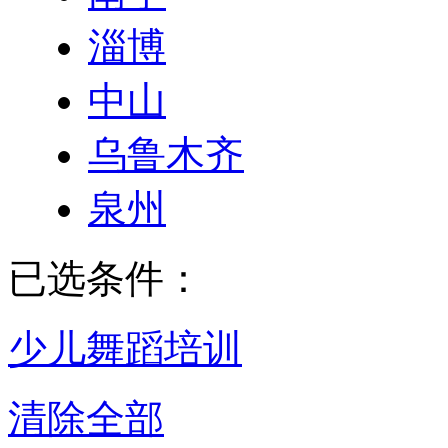
淄博
中山
乌鲁木齐
泉州
已选条件：
少儿舞蹈培训
清除全部