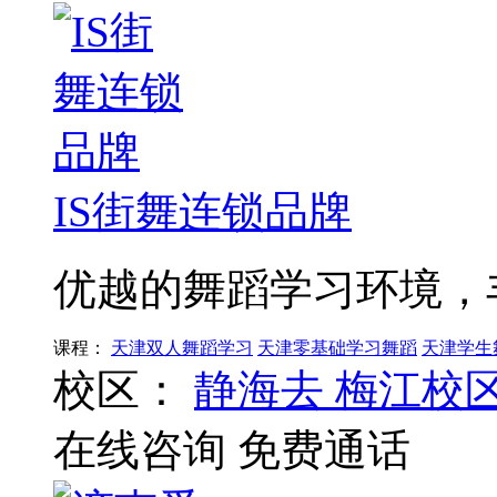
IS街舞连锁品牌
优越的舞蹈学习环境，
课程：
天津双人舞蹈学习
天津零基础学习舞蹈
天津学生
校区：
静海去
梅江校
在线咨询
免费通话