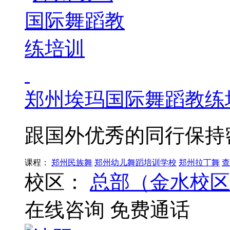
郑州埃玛国际舞蹈教练
跟国外优秀的同行保持
课程：
郑州民族舞
郑州幼儿舞蹈培训学校
郑州拉丁舞
查
校区：
总部（金水校区
在线咨询
免费通话