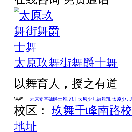
太原玖舞街舞爵士舞
以舞育人，授之有道
课程：
太原零基础爵士舞培训
太原少儿街舞班
太原少儿
校区：
玖舞千峰南路校
地址