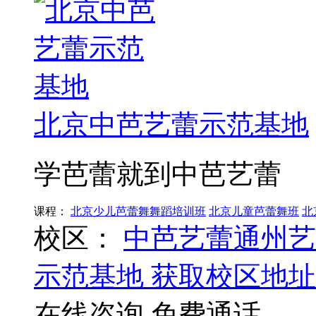
北京中芭艺蕾示范基地
学芭蕾就到中芭艺蕾
课程：
北京少儿芭蕾舞舞蹈培训班
北京儿童芭蕾舞班
北
校区：
中芭艺蕾通州艺
示范基地
获取校区地址
在线咨询
免费通话