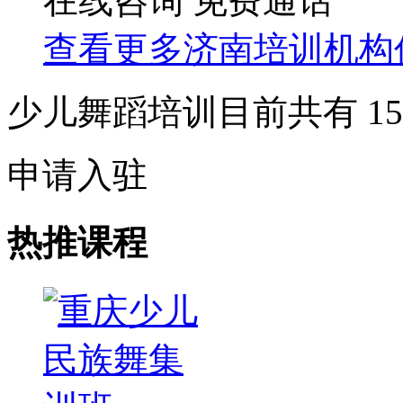
在线咨询
免费通话
查看更多
济南
培训机构
少儿舞蹈培训目前共有
15
申请入驻
热推课程