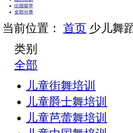
出国留学
全部分类
当前位置：
首页
少儿舞
类别
全部
儿童街舞培训
儿童爵士舞培训
儿童芭蕾舞培训