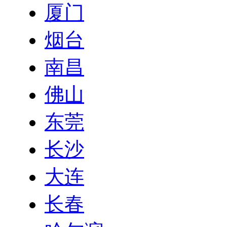
厦门
烟台
南昌
佛山
东莞
长沙
大连
长春