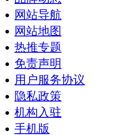
网站导航
网站地图
热推专题
免责声明
用户服务协议
隐私政策
机构入驻
手机版