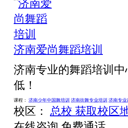
济南爱尚舞蹈培训
济南专业的舞蹈培训中
低！
课程：
济南少年中国舞培训
济南街舞专业培训
济南专业
校区：
总校
获取校区
在线咨询
免费通话