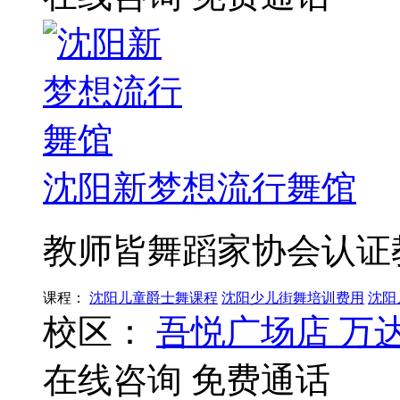
沈阳新梦想流行舞馆
教师皆舞蹈家协会认证
课程：
沈阳儿童爵士舞课程
沈阳少儿街舞培训费用
沈阳
校区：
吾悦广场店
万
在线咨询
免费通话