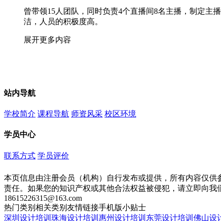
曾带领15人团队，同时负责4个直播间8名主播，制定
洁，人员的积极度高。
展开更多内容
站内导航
学校简介
课程导航
师资风采
校区环境
学员中心
联系方式
学员评价
本页信息由注册会员（机构）自行发布或提供，所有内容仅供
责任。如果您的知识产权或其他合法权益被侵犯，请立即向我
18615226315@163.com
热门类别
相关类别
友情链接
手机版
小贴士
深圳设计培训
珠海设计培训
惠州设计培训
东莞设计培训
佛山设