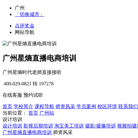
广州
「切换城市」
点评奖金
网站导航
广州星熵直播电商培训
广州星熵时代老师直接接听
400-029-0821
转 197278
在线客服
预约试听
首页
学校简介
课程导航
师资风采
学员案例
校区环境
联系我们
当前位置：
首页
广州站
设计培训
设计培训
影视后期培训
淘宝美工培训
摄影/摄像培训
视频拍摄
广州星熵直播电商培训
师资风采