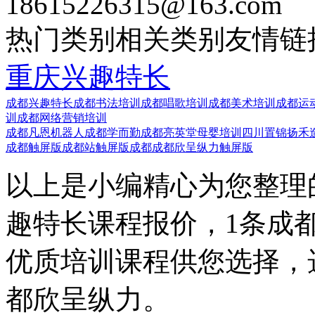
18615226315@163.com
热门类别
相关类别
友情链
重庆兴趣特长
成都兴趣特长
成都书法培训
成都唱歌培训
成都美术培训
成都运
训
成都网络营销培训
成都凡恩机器人
成都学而勤
成都亮英堂母婴培训
四川置锦扬禾
成都触屏版
成都站触屏版
成都成都欣呈纵力触屏版
以上是小编精心为您整理
趣特长课程报价，1条成
优质培训课程供您选择，
都欣呈纵力。