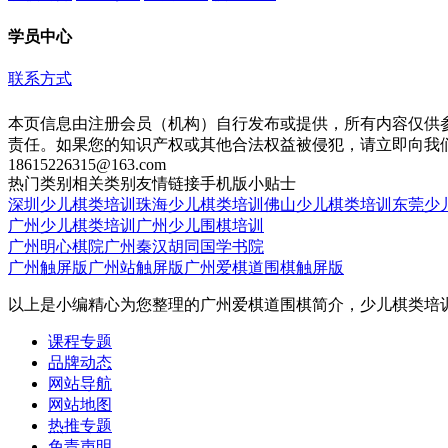
学员中心
联系方式
本页信息由注册会员（机构）自行发布或提供，所有内容仅供
责任。如果您的知识产权或其他合法权益被侵犯，请立即向我
18615226315@163.com
热门类别
相关类别
友情链接
手机版
小贴士
深圳少儿棋类培训
珠海少儿棋类培训
佛山少儿棋类培训
东莞少
广州少儿棋类培训
广州少儿围棋培训
广州明心棋院
广州秦汉胡同国学书院
广州触屏版
广州站触屏版
广州爱棋道围棋触屏版
以上是小编精心为您整理的广州爱棋道围棋简介，少儿棋类培
课程专题
品牌动态
网站导航
网站地图
热推专题
免责声明