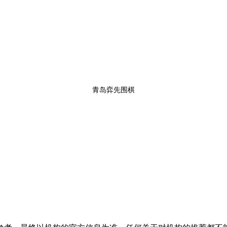
青岛弈先围棋