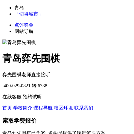
青岛
「切换城市」
点评奖金
网站导航
青岛弈先围棋
弈先围棋老师直接接听
400-029-0821
转 6338
在线客服
预约试听
首页
学校简介
课程导航
校区环境
联系我们
索取学费报价
青岛弈先围棋已为99+名学员提供了课程解决方案