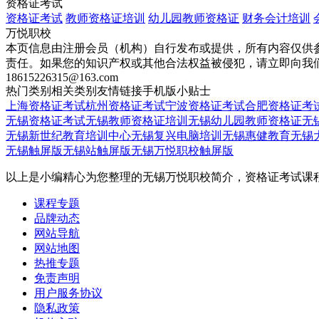
资格证考试
资格证考试
教师资格证培训
幼儿园教师资格证
财务会计培训
万悦职校
本页信息由注册会员（机构）自行发布或提供，所有内容仅供
责任。如果您的知识产权或其他合法权益被侵犯，请立即向我
18615226315@163.com
热门类别
相关类别
友情链接
手机版
小贴士
上海资格证考试
杭州资格证考试
宁波资格证考试
合肥资格证考
无锡资格证考试
无锡教师资格证培训
无锡幼儿园教师资格证
无
无锡新世纪教育培训中心
无锡复兴电脑培训
无锡惠健教育
无锡
无锡触屏版
无锡站触屏版
无锡万悦职校触屏版
以上是小编精心为您整理的无锡万悦职校简介，资格证考试课
课程专题
品牌动态
网站导航
网站地图
热推专题
免责声明
用户服务协议
隐私政策