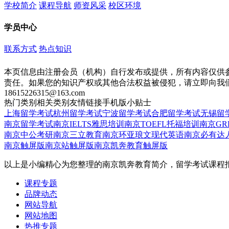
学校简介
课程导航
师资风采
校区环境
学员中心
联系方式
热点知识
本页信息由注册会员（机构）自行发布或提供，所有内容仅供
责任。如果您的知识产权或其他合法权益被侵犯，请立即向我
18615226315@163.com
热门类别
相关类别
友情链接
手机版
小贴士
上海留学考试
杭州留学考试
宁波留学考试
合肥留学考试
无锡留
南京留学考试
南京IELTS雅思培训
南京TOEFL托福培训
南京GR
南京中公考研
南京三立教育
南京环亚琅文现代英语
南京必有达
南京触屏版
南京站触屏版
南京凯奔教育触屏版
以上是小编精心为您整理的南京凯奔教育简介，留学考试课程
课程专题
品牌动态
网站导航
网站地图
热推专题