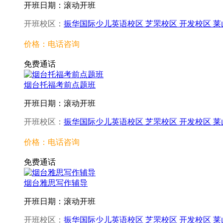
开班日期：滚动开班
开班校区：
振华国际少儿英语校区
芝罘校区
开发校区
莱
价格：电话咨询
免费通话
烟台托福考前点题班
开班日期：滚动开班
开班校区：
振华国际少儿英语校区
芝罘校区
开发校区
莱
价格：电话咨询
免费通话
烟台雅思写作辅导
开班日期：滚动开班
开班校区：
振华国际少儿英语校区
芝罘校区
开发校区
莱