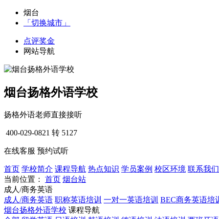
烟台
「切换城市」
点评奖金
网站导航
烟台扬格外语学校
扬格外语老师直接接听
400-029-0821
转 5127
在线客服
预约试听
首页
学校简介
课程导航
热点知识
学员案例
校区环境
联系我们
当前位置：
首页
烟台站
成人/商务英语
成人/商务英语
职称英语培训
一对一英语培训
BEC商务英语培
烟台扬格外语学校
课程导航