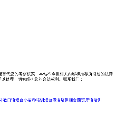
能替代您的考察核实，本站不承担相关内容和推荐所引起的法律
予以处理，切实维护您的合法权利。联系我们：
外教口语
烟台小语种培训
烟台俄语培训
烟台西班牙语培训