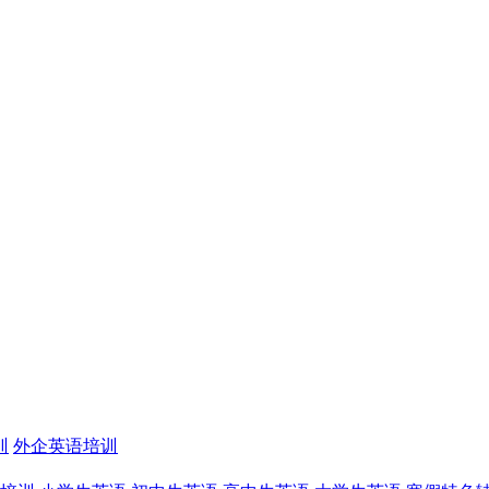
训
外企英语培训