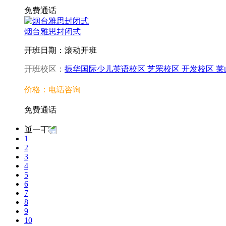
免费通话
烟台雅思封闭式
开班日期：滚动开班
开班校区：
振华国际少儿英语校区
芝罘校区
开发校区
莱
价格：电话咨询
免费通话
1
2
3
4
5
6
7
8
9
10