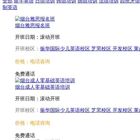
全部
留学英语
日语培训
韩语培训
德语培训
法语培训
西班牙语
制英语
烟台雅思报名班
开班日期：滚动开班
开班校区：
振华国际少儿英语校区
芝罘校区
开发校区
莱
价格：电话咨询
免费通话
烟台成人零基础英语培训
开班日期：滚动开班
开班校区：
振华国际少儿英语校区
芝罘校区
开发校区
莱
价格：电话咨询
免费通话