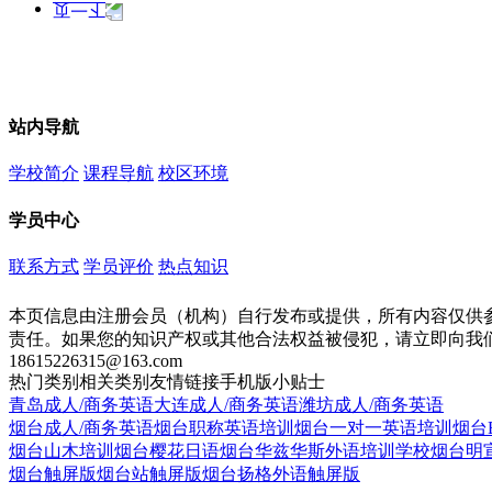
站内导航
学校简介
课程导航
校区环境
学员中心
联系方式
学员评价
热点知识
本页信息由注册会员（机构）自行发布或提供，所有内容仅供
责任。如果您的知识产权或其他合法权益被侵犯，请立即向我
18615226315@163.com
热门类别
相关类别
友情链接
手机版
小贴士
青岛成人/商务英语
大连成人/商务英语
潍坊成人/商务英语
烟台成人/商务英语
烟台职称英语培训
烟台一对一英语培训
烟台
烟台山木培训
烟台樱花日语
烟台华兹华斯外语培训学校
烟台明
烟台触屏版
烟台站触屏版
烟台扬格外语触屏版