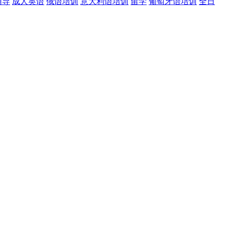
辅导
成人英语
俄语培训
意大利语培训
留学
葡萄牙语培训
全日