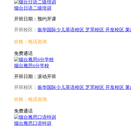
烟台日语二级培训
开班日期：预约开课
开班校区：
振华国际少儿英语校区
芝罘校区
开发校区
莱
价格：电话咨询
免费通话
烟台雅思6分学校
开班日期：滚动开班
开班校区：
振华国际少儿英语校区
芝罘校区
开发校区
莱
价格：电话咨询
免费通话
烟台雅思口语特训