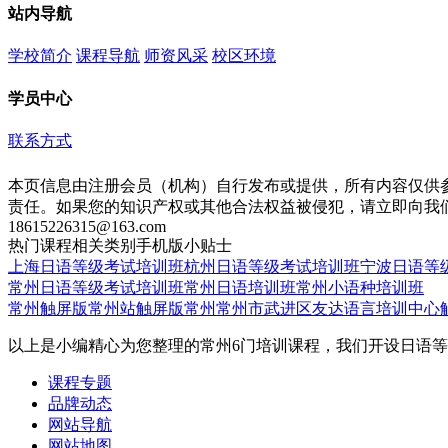
站内导航
学校简介
课程导航
师资风采
校区环境
学员中心
联系方式
本页信息由注册会员（机构）自行发布或提供，所有内容仅供
责任。如果您的知识产权或其他合法权益被侵犯，请立即向我
18615226315@163.com
热门课程
相关类别
手机版
小贴士
上海日语等级考试培训班
杭州日语等级考试培训班
宁波日语等
常州日语等级考试培训班
常州日语培训班
常州小语种培训班
常州触屏版
常州站触屏版
常州常州市武进区友达语言培训中心
以上是小编精心为您整理的常州6门培训课程，我们开设日语
课程专题
品牌动态
网站导航
网站地图