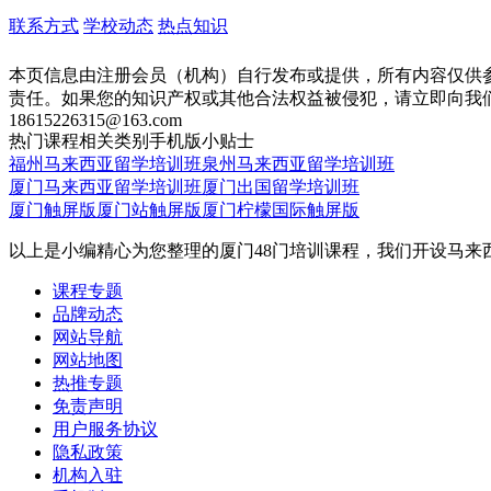
联系方式
学校动态
热点知识
本页信息由注册会员（机构）自行发布或提供，所有内容仅供
责任。如果您的知识产权或其他合法权益被侵犯，请立即向我
18615226315@163.com
热门课程
相关类别
手机版
小贴士
福州马来西亚留学培训班
泉州马来西亚留学培训班
厦门马来西亚留学培训班
厦门出国留学培训班
厦门触屏版
厦门站触屏版
厦门柠檬国际触屏版
以上是小编精心为您整理的厦门48门培训课程，我们开设马
课程专题
品牌动态
网站导航
网站地图
热推专题
免责声明
用户服务协议
隐私政策
机构入驻