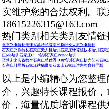
实维护您的合法权利。联
18615226315@163.com
热门类别
相关类别
友情链
北京兴趣特长
天津兴趣特长
济南兴趣特长
太原兴趣特长
石家庄兴趣特长
石家庄无人机培训
石家庄计算机技术培训
石家
庄php培训
石家庄C++培训
石家庄Python培训
至善未来实践教育
石家庄酷优恩电商培训
石家庄拾光艺考
石家
石家庄触屏版
石家庄站触屏版
石家庄石家庄达内教育触屏版
以上是小编精心为您整理
介，兴趣特长课程报价，
价，海量优质培训课程供