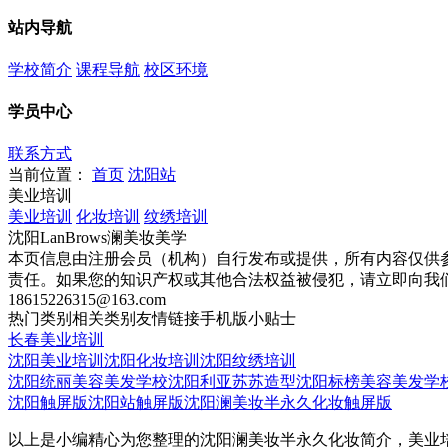
站内导航
学校简介
课程导航
校区环境
学员中心
联系方式
当前位置：
首页
沈阳站
美业培训
美业培训
化妆培训
纹绣培训
沈阳LanBrows澜美妆美学
本页信息由注册会员（机构）自行发布或提供，所有内容仅供
责任。如果您的知识产权或其他合法权益被侵犯，请立即向我
18615226315@163.com
热门类别
相关类别
友情链接
手机版
小贴士
长春美业培训
沈阳美业培训
沈阳化妆培训
沈阳纹绣培训
沈阳统丽美容美发学校
沈阳利亚苏苏造型
沈阳标榜美容美发学
沈阳触屏版
沈阳站触屏版
沈阳澜美妆半永久化妆触屏版
以上是小编精心为您整理的沈阳澜美妆半永久化妆简介，美业