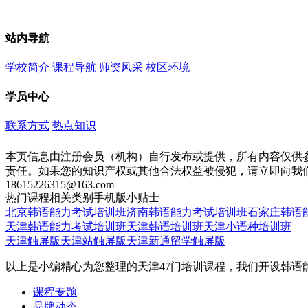
站内导航
学校简介
课程导航
师资风采
校区环境
学员中心
联系方式
热点知识
本页信息由注册会员（机构）自行发布或提供，所有内容仅供
责任。如果您的知识产权或其他合法权益被侵犯，请立即向我
18615226315@163.com
热门课程
相关类别
手机版
小贴士
北京韩语能力考试培训班
济南韩语能力考试培训班
石家庄韩语
天津韩语能力考试培训班
天津韩语培训班
天津小语种培训班
天津触屏版
天津站触屏版
天津新通留学触屏版
以上是小编精心为您整理的天津47门培训课程，我们开设韩
课程专题
品牌动态