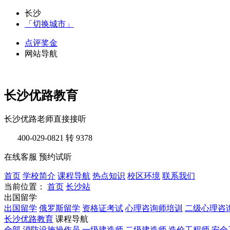
长沙
「切换城市」
点评奖金
网站导航
长沙优路教育
长沙优路老师直接接听
400-029-0821
转 9378
在线客服
预约试听
首页
学校简介
课程导航
热点知识
校区环境
联系我们
当前位置：
首页
长沙站
出国留学
出国留学
俄罗斯留学
资格证考试
心理咨询师培训
二级心理咨
长沙优路教育
课程导航
全部
消防设施操作员
一级建造师
二级建造师
造价工程师
安全