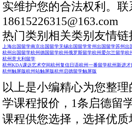
实维护您的合法权利。联
18615226315@163.com
热门类别
相关类别
友情链
上海出国留学
南京出国留学
无锡出国留学
常州出国留学
苏州出
杭州出国留学
杭州德国留学
杭州俄罗斯留学
杭州爱尔兰留学
杭
杭州意大利留学
杭州KDA课达艺术空间
杭州复信日语
杭州一番留学
杭州新进才
杭州触屏版
杭州站触屏版
杭州启德留学触屏版
以上是小编精心为您整理
学课程报价，1条启德留
课程供您选择，选择优质