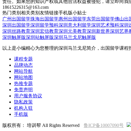
责任。如果您的知识产权或其他合法权益被侵犯，请立即向我
18615226315@163.com
热门类别
相关类别
友情链接
手机版
小贴士
广州出国留学
珠海出国留学
惠州出国留学
东莞出国留学
佛山出
深圳出国留学
深圳留学预科
深圳意大利留学
深圳艺术预科
深圳
深圳丝路教育
深圳宏信教育
深圳元美教育
深圳新世界
深圳艺界
深圳触屏版
深圳站触屏版
深圳马兰戈尼触屏版
以上是小编精心为您整理的深圳马兰戈尼简介，出国留学课程
课程专题
品牌动态
网站导航
网站地图
热推专题
免责声明
用户服务协议
隐私政策
机构入驻
手机版
版权所有： 培训帮 All Rights Reserved
鲁ICP备10007090号