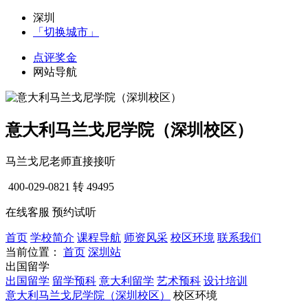
深圳
「切换城市」
点评奖金
网站导航
意大利马兰戈尼学院（深圳校区）
马兰戈尼老师直接接听
400-029-0821
转 49495
在线客服
预约试听
首页
学校简介
课程导航
师资风采
校区环境
联系我们
当前位置：
首页
深圳站
出国留学
出国留学
留学预科
意大利留学
艺术预科
设计培训
意大利马兰戈尼学院（深圳校区）
校区环境