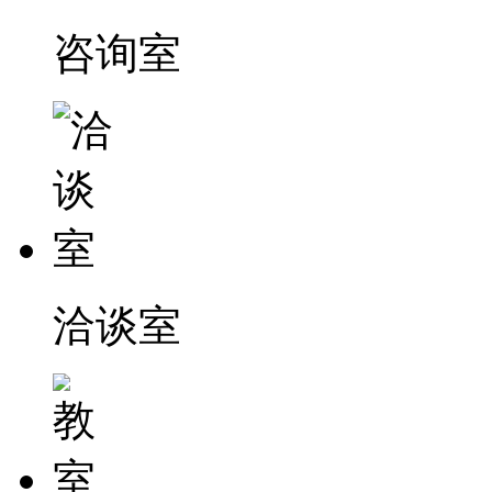
咨询室
洽谈室