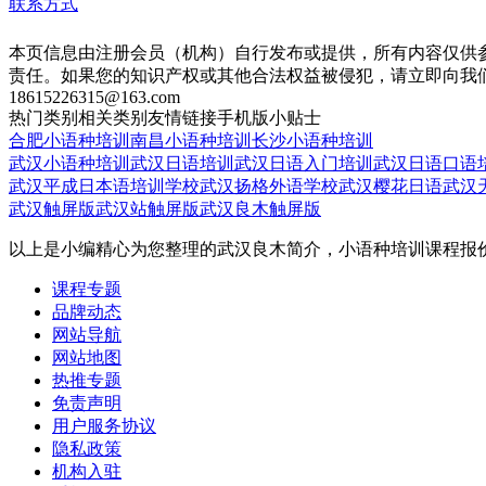
联系方式
本页信息由注册会员（机构）自行发布或提供，所有内容仅供
责任。如果您的知识产权或其他合法权益被侵犯，请立即向我
18615226315@163.com
热门类别
相关类别
友情链接
手机版
小贴士
合肥小语种培训
南昌小语种培训
长沙小语种培训
武汉小语种培训
武汉日语培训
武汉日语入门培训
武汉日语口语
武汉平成日本语培训学校
武汉扬格外语学校
武汉樱花日语
武汉
武汉触屏版
武汉站触屏版
武汉良木触屏版
以上是小编精心为您整理的武汉良木简介，小语种培训课程报
课程专题
品牌动态
网站导航
网站地图
热推专题
免责声明
用户服务协议
隐私政策
机构入驻