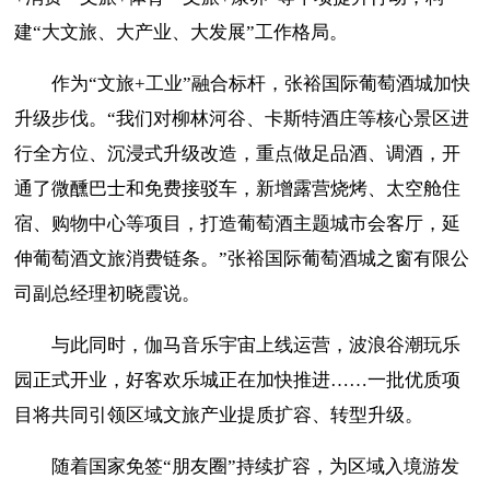
建“大文旅、大产业、大发展”工作格局。
作为
“文旅+工业”融合标杆，张裕国际葡萄酒城加快
升级步伐。“我们对柳林河谷、卡斯特酒庄等核心景区进
行全方位、沉浸式升级改造，重点做足品酒、调酒，开
通了微醺巴士和免费接驳车，新增露营烧烤、太空舱住
宿、购物中心等项目，打造葡萄酒主题城市会客厅，延
伸葡萄酒文旅消费链条。”张裕国际葡萄酒城之窗有限公
司副总经理初晓霞说。
与此同时，伽马音乐宇宙
上线运营
，波浪谷潮玩乐
园正式开业，好客欢乐城正在加快推进
……一批优质项
目将共同
引领
区域
文旅产业提质扩容、转型升级
。
随着
国家免签
“朋友圈”持续扩容，为
区域
入境游发