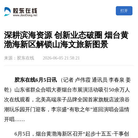
打开
深耕滨海资源 创新业态破圈 烟台黄
渤海新区解锁山海文旅新图景
来源：胶东在线 2026-06-05 21:58:21
胶东在线6月5日讯
（记者 卢伟霞 通讯员
李春泉
姜
乾）山东省群众合唱大赛烟台市展演活动吸引50余万人
次在线观看，北美高端亲子品牌全国首家旗舰店波浪谷
潮玩乐园开门迎客，李宗盛“有歌之年”
巡回演唱会温情
开唱
……
6月5日，烟台黄渤海新区召开“起步十五五·干事创