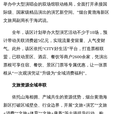
举办中大型演唱会的双场馆联动格局，全面打开承接国
际级、国家级精品演出的演艺新空间。
”
烟台黄渤海新区
文旅局副局长于海武
说。
全
年
，该区
计划举办大型演艺活动不少于
10
场，预
计带动关联消费超
5亿元，实现流量变留量、人气变财
气。
此外，该区
依托
“CITY好生活”平台，打造票根联
盟，
已联动景区、酒店、餐饮等商户
2600余家，凭演出
票根可享住宿、餐饮、景区门票等专属优惠，让一张票
根从“一次观演凭证”升级为“全域消费福利”。
文旅资源全域串联
依托山海相拥、产城共生的资源优势，烟台黄渤海
新区打破区域壁垒、行业边界，开展
“文旅+演艺”“文旅
+消费”“文旅+体育”“文旅+康养”等十项提升行动，构