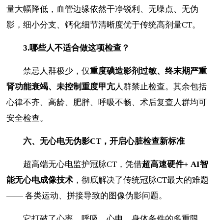
量大幅降低，血管边缘依然干净锐利、无噪点、无伪
影，细小分支、钙化细节清晰度优于传统高剂量CT。
3.
哪些人不适合做这项检查？
禁忌人群极少，仅
重度碘造影剂过敏、终末期严重
肾功能衰竭、未控制重度甲亢
人群禁止检查。其余包括
心律不齐、高龄、肥胖、呼吸不畅、术后复查人群均可
安全检查。
六、无心电无伪影
CT
，开启心脏检查新标准
超高端无心电监护冠脉CT，凭借
超高速硬件
+ AI
智
能无心电成像技术
，彻底解决了传统冠脉CT最大的难题
—— 各类运动、拼接导致的图像伪影问题。
它打破了心率、呼吸、心电、身体条件的多重限