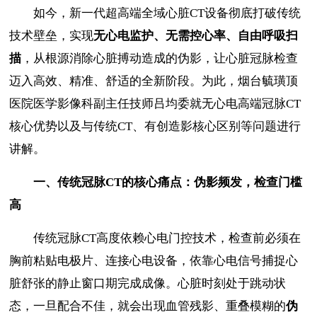
如今，新一代超高端全域心脏CT设备彻底打破传统
技术壁垒，实现
无心电监护、无需控心率、自由呼吸扫
描
，从根源消除心脏搏动造成的伪影，让心脏冠脉检查
迈入高效、精准、舒适的全新阶段。为此，烟台毓璜顶
医院医学影像科副主任技师吕均委就无心电高端冠脉CT
核心优势以及与传统CT、有创造影核心区别等问题进行
讲解。
一、传统冠脉
CT
的核心痛点：伪影频发，检查门槛
高
传统冠脉CT高度依赖心电门控技术，检查前必须在
胸前粘贴电极片、连接心电设备，依靠心电信号捕捉心
脏舒张的静止窗口期完成成像。心脏时刻处于跳动状
态，一旦配合不佳，就会出现血管残影、重叠模糊的
伪