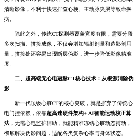
清晰影像，不利于快速排查心梗、主动脉夹层等致命疾
病。
除此之外，传统CT探测器覆盖宽度有限，需要分段
多次扫描、拼接成像，不仅会增加辐射剂量和造影剂用
量，拼接处还容易出现断层伪影，进一步降低影像精准
度。
二、超高端无心电冠脉
CT
核心技术：从根源消除伪
影
新一代顶级心脏CT的核心突破，就是摒弃了传统心
电门控依赖，依靠
超高速硬件架构
+ AI
智能运动校正算
法
，无需心电监护辅助，就能精准冻结心脏动态搏动，
彻底解决伪影问题，适配各类复杂心率与身体状态。