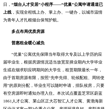
日，
“烟台人才安居”小程序——“优巢”公寓申请通道已
上线
，实现全程线上办、掌上办、一键办，以城市温情
为青年人才扎根烟台保驾护航。
多点布局优质房源
普惠租金暖心减负
“优巢”公寓优先保障当年取得大专及以上学历的应
届毕业生，根据房源情况适当放宽至择业期内大学毕业
生或在烟求职应聘期间的大学生，租赁期限最长一年，
由于首期房源有限，按照“先申先得、轮候配租、周转使
用”的原则分配，毕业生可以随时申请，排队候房，只要
有空房源即时通知办理入住。本次试点覆盖芝罘区蔚蓝
1861人才公寓、莱山区正大芯智汇人才公寓、黄渤海新
区业达才寓一期3个重点公寓，房源环境良好、房型选择