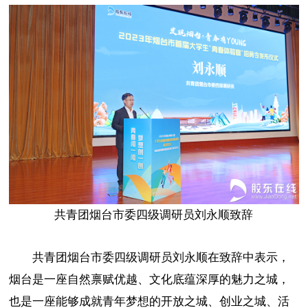
共青团烟台市委四级调研员刘永顺致辞
共青团烟台市委四级调研员刘永顺在致辞中表示，
烟台是一座自然禀赋优越、文化底蕴深厚的魅力之城，
也是一座能够成就青年梦想的开放之城、创业之城、活