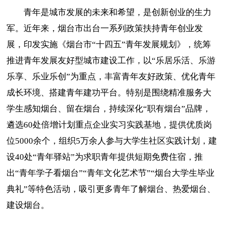
青年是城市发展的未来和希望，是创新创业的生力
军。近年来，烟台市出台一系列政策扶持青年创业发
展，印发实施《烟台市
“十四五”青年发展规划》，统筹
推进青年发展友好型城市建设工作，以“乐居乐活、乐游
乐享、乐业乐创”为重点，丰富青年友好政策、优化青年
成长环境、搭建青年建功平台。特别是围绕精准服务大
学生感知烟台、留在烟台，持续深化“职有烟台”品牌，
遴选
60
处倍增计划重点企业实习实践基地，提供优质岗
位
5000
余个，组织
5
万余人参与大学生社区实践计划，建
设
40
处“青年驿站”为求职青年提供短期免费住宿，推
出“青年学子看烟台”“青年文化艺术节”“烟台大学生毕业
典礼”等特色活动，吸引更多青年了解烟台、热爱烟台、
建设烟台。