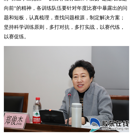
向前”的精神，各训练队伍要针对年度比赛中暴露出的问
题和短板，认真梳理，查找问题根源，制定解决方案；
坚持科学训练原则，多打对抗，多打实战，以赛代练，
以赛促练。