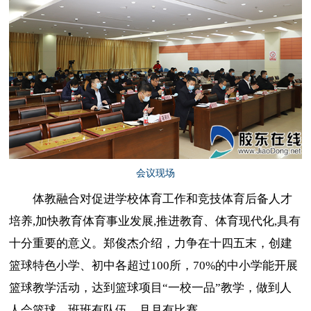
会议现场
体教融合对促进学校体育工作和竞技体育后备人才
培养,加快教育体育事业发展,推进教育、体育现代化,具有
十分重要的意义。郑俊杰介绍，力争在十四五末，创建
篮球特色小学、初中各超过100所，70%的中小学能开展
篮球教学活动，达到篮球项目“一校一品”教学，做到人
人会篮球、班班有队伍、月月有比赛。