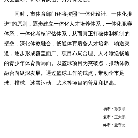
同时，市体育部门还将按照“一体化设计、一体化推
进”的原则，逐步建立一体化人才培养体系，一体化竞赛
体系，一体化考核评估体系，从而真正打破体制机制的
壁垒，深化体教融合，畅通体育后备人才培养、输送渠
道，逐步形成覆盖面广、项目布局合理、人才输送畅通
的青少年体育新局面。以篮球项目为突破点，推动体教
融合向纵深发展。通过篮球工作的试点，带动全市足
球、排球、冰雪运动、武术等项目的普及和提高。
初审：孙宗顺
复审：王大鹏
终审：殷守龙