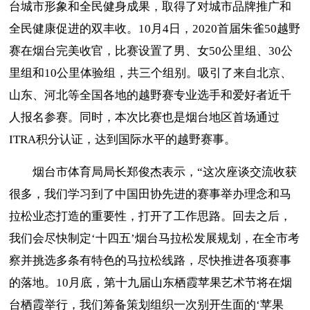
台城市形象和全民健身成果，取得了对城市品牌推广和
全民健康促进的双丰收。10月4日，2020首届朱雀50越野
赛在烟台完美收官，比赛设置了男、女50公里组、30公
里组和10公里体验组，共三个组别。吸引了来自北京、
山东、河北等全国各地的越野赛专业选手和爱好者近千
人报名参赛。同时，本次比赛也是烟台地区首场通过
ITRA积分认证，达到国际水平的越野赛事。
烟台市体育局局长郑俊杰表示，“这次座谈交流收获
很多，我们学习到了中国田协先进的赛事举办理念和马
拉松业态打造的重要性，打开了工作思路。回去之后，
我们会尽快制定‘十四五’烟台马拉松发展规划，在全市考
察并挑选多条有特色的马拉松线路，尽快推进各项赛事
的落地。10月底，第十九届山东栖霞苹果艺术节将在烟
台栖霞举行，我们筹备策划组织一次别开生面的‘苹果