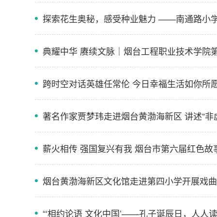
探索花生奥秘，感受种业魅力 ——南通路小学
典耀中华 赓续文脉｜烟台工程职业技术学院
跨时空对话英雄任常伦 今日幸福生活如你所
著名作家贾梦玮走进烟台黄渤海新区 讲述“非
薪火相传 强国复兴有我 烟台市第六届红色
烟台黄渤海新区文化馆走进第四小学开展戏曲
“‘相约论语 文化中国’——孔子诞辰日，人人