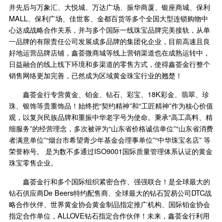
并先后与万象汇、大悦城、万达广场、振华商厦、银座商城、保利
MALL、保利广场、佳世客、金都百货等多个全国大型连锁购物中
心达成战略合作关系，并与多个国际一线珠宝品牌完美接轨，从单
一品牌的有限责任公司发展成多品牌的集团化企业，目前高速且良
好地运营品牌店铺，鑫荟微商城等线上营销渠道也在成熟运转中，
日益融合的线上线下环境和多渠道的零售方式，使得鑫荟金行整个
销售网络更加完善，已然成为区域黄金珠宝行业的翘楚！
鑫荟金行专营黄金、铂金、钻石、彩宝、18K彩金、翡翠、珍
珠、银饰等贵重饰品！始终把“契约精神”和“工匠精神”作为核心价值
观，以复兴民族品牌和重振中华老字号为使命。秉承“高工高料、精
细服务”的经营理念，多次被评为“山东省价格诚信单位”“山东省消费
者满意单位”“烟台市希望青少年基金会理事单位”“中华珠宝名店” 等
荣誉称号。 是为数不多通过ISO9001国际质量管理体系认证的黄金
珠宝零售企业。
鑫荟金行和多个国际组织紧密合作、强强联合！是全球最大的
钻石供应商De Beers特约配售商、全球最大的钻石贸易公司DTC战
略合作伙伴、世界黄金协会黄金制品指定推广机构、国际铂金协会
指定合作单位，ALLOVE钻石指定合作伙伴！未来，鑫荟金行利用