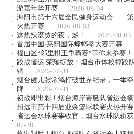
游嘉年华开赛
2026-08-04
海阳市第十六届全民健身运动会——第
火热开赛
2026-08-03
这热辣滚烫的夜，燃！
2026-08-03
首届中国·莱阳国际螳螂拳大赛开幕
福山区“邻里棋王争霸赛”等你来参赛！
跤战省运 荣耀绽放！烟台市体校摔跤队鏖
铜
2026-07-31
烟台健儿张常鸿打破世界纪录，一举夺
牌
2026-07-31
初战即出彩！烟台海岸赛艇队省运会摘
招远市第十四届业余篮球联赛火热开赛
省运会水球赛事收官，烟台水球队斩获5
07-30
枪出制胜！烟台飞碟队在省运会上狂揽