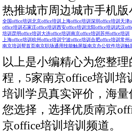
热推城市
周边城市
手机版
全国office培训
北京office培训
上海office培训
深圳office培训
天津of
office培训
石家庄office培训
西安office培训
沈阳office培训
武汉off
培训
昆明office培训
大连office培训
南京office培训
苏州office培训
上海office培训
杭州office培训
宁波office培训
合肥office培训
常州of
南京培训帮首页
南京职场通用技能触屏版
南京办公软件培训触
以上是小编精心为您整理的南
程，5家南京office培训培
培训学员真实评价，海量优
您选择，选择优质南京of
京office培训培训频道。