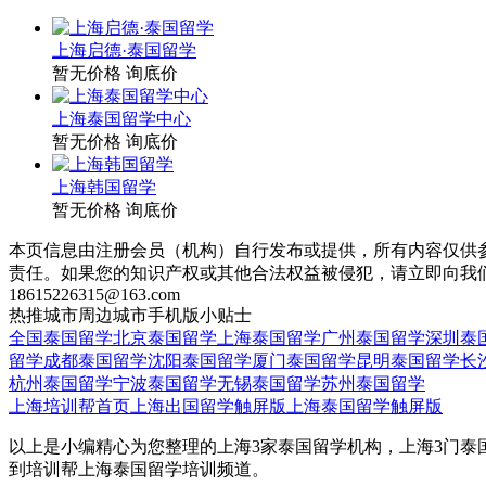
上海启德·泰国留学
暂无价格
询底价
上海泰国留学中心
暂无价格
询底价
上海韩国留学
暂无价格
询底价
本页信息由注册会员（机构）自行发布或提供，所有内容仅供
责任。如果您的知识产权或其他合法权益被侵犯，请立即向我
18615226315@163.com
热推城市
周边城市
手机版
小贴士
全国泰国留学
北京泰国留学
上海泰国留学
广州泰国留学
深圳泰
留学
成都泰国留学
沈阳泰国留学
厦门泰国留学
昆明泰国留学
长
杭州泰国留学
宁波泰国留学
无锡泰国留学
苏州泰国留学
上海培训帮首页
上海出国留学触屏版
上海泰国留学触屏版
以上是小编精心为您整理的上海3家泰国留学机构，上海3门泰
到培训帮上海泰国留学培训频道。