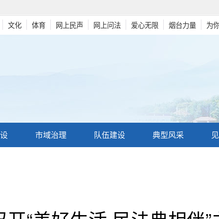
文化
体育
网上民声
网上问法
爱心无限
烟台力量
为
设
市域治理
队伍建设
典型风采
见
开“美好生活 民法典相伴