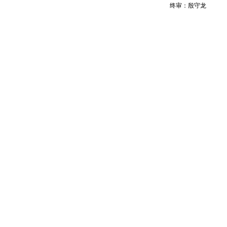
终审：殷守龙