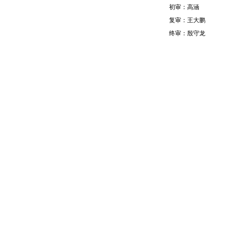
初审：高涵
复审：王大鹏
终审：殷守龙