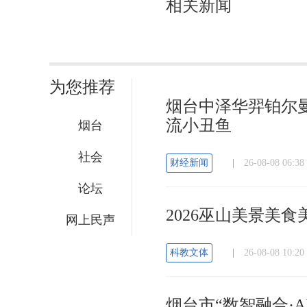
相关新闻
为您推荐
烟台中泽华羿铂尔曼
流小丑鱼
烟台
社会
财经新闻
|
26-08-08 06
论坛
2026巫山美景美
网上民声
科教文体
|
26-08-08 10
烟台市“数智融合·