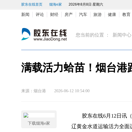
胶东在线首页
烟海e家
2026年8月8日 星期六
新闻
评论
财经
房产
汽车
旅游
健康
教育
您当前的位置 ：
新闻中心
满载活力蛤苗！烟台港
来源：烟台港 2026-06-12 10:54:00
胶东在线6月12日讯（
下载烟海e家
辽黄金水道运输活力全面