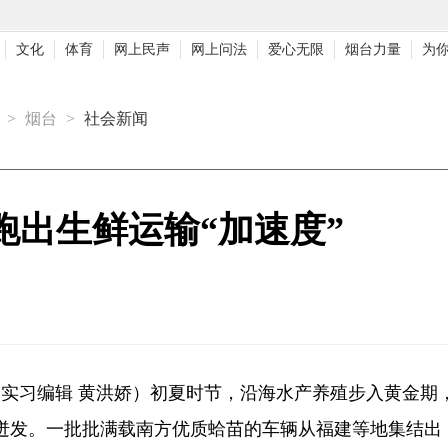
文化
体育
网上民声
网上问法
爱心无限
烟台力量
为
>
烟台
>
社会新闻
跑出生鲜运输“加速度”
实习编辑 黄洪娇）初夏时节，沿海水产养殖步入黄金期
迸发。一批批满载南方优质蛤苗的车辆从福建等地集结出