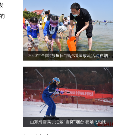
发
通的
2020年全国“放鱼日”同步增殖放流活动在烟
山东滑雪高手汇聚“雪窝”烟台 赛场飞驰比