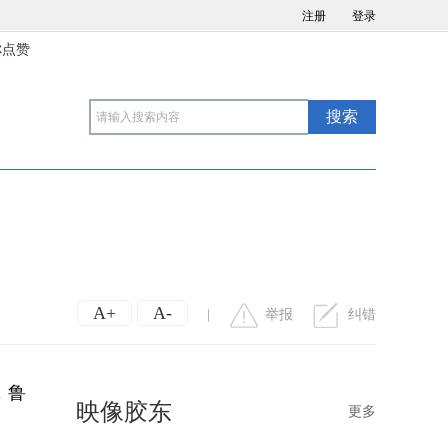
注册
登录
你点赞
A+
A-
|
举报
纠错
，鲁
映像胶东
更多