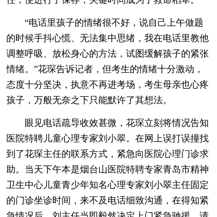
“电话里孩子的情绪很不好，说自己上午做题
的时候手抖心慌、无法集中思绪，我在电话里教他
调整呼吸、放松身心的方法，试图缓解孩子的紧张
情绪。”花琛告诉记者，但考生的情绪十分激动，
态度十分坚决，执意不再进考场，考生母亲也心疼
孩子，万般无奈之下只能默许了其想法。
眼见电话疏导收效甚微，花琛立刻将情况告知
医院特聘儿童心理专家刘小翠。
在网上误打误撞找
到了花琛主任的联系方式，紧急向医院心理门诊求
助。当天下午本是烟台山医院特聘专家青岛市精神
卫生中心儿童青少年知名心理专家刘小翠主任固定
的门诊坐诊时间，来不及电话细致沟通，在得知紧
急情况后，刘主任当即毅然决定上门紧急驰援，请