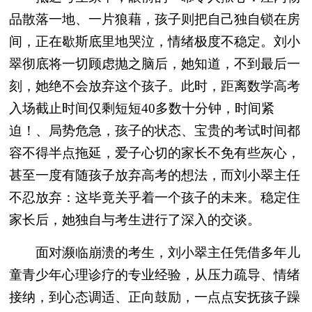
品散落一地、一片狼藉，孩子则把自己独自锁在房
间，正在歇斯底里地哭泣，情绪极度不稳定。刘小
翠彻底将一切顾虑抛之脑后，她知道，不到最后一
刻，她绝不会放弃这个孩子。此时，距离数学高考
入场截止时间仅剩短短40多数十分钟，时间紧
迫！、局势危急，孩子的状态、宝贵的考试时间都
容不得半点拖延，爱子心切的家长不免有些灰心，
甚至一度有随孩子放弃高考的想法，而刘小翠主任
不忍放弃：这毕竟关乎着一个孩子的未来。稳定住
家长后，她独自与考生进行了深入的交谈。
面对濒临崩溃的考生，刘小翠主任凭借多年儿
童青少年心理诊疗的专业经验，从压力疏导、情绪
接纳，到心态调适、正向鼓励，一点点安抚孩子躁