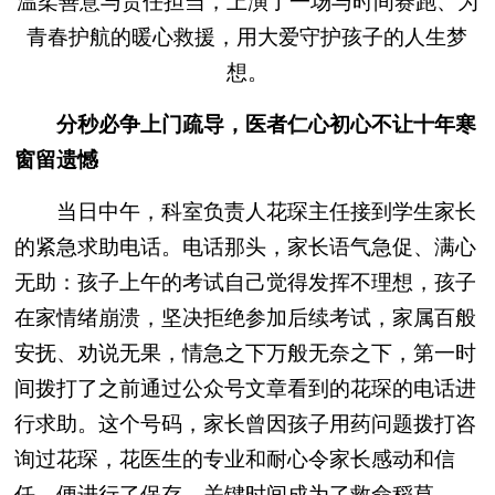
温柔善意与责任担当，上演了一场与时间赛跑、为
青春护航的暖心救援，用大爱守护孩子的人生梦
想。
分秒必争上门疏导，医者仁心初心不让十年寒
窗留遗憾
当日中午，科室负责人花琛主任接到学生家长
的紧急求助电话。电话那头，家长语气急促、满心
无助：孩子上午的考试自己觉得发挥不理想，孩子
在家情绪崩溃，坚决拒绝参加后续考试，家属百般
安抚、劝说无果，情急之下万般无奈之下，
第一时
间拨打了之前通过公众号文章看到的花琛的电话进
行求助。这个号码，家长曾因孩子用药问题拨打咨
询过花琛，花医生的专业和耐心令家长感动和信
任，便进行了保存，关键时间成为了救命稻草。