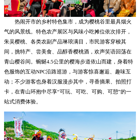
热闹开市的乡村特色集市，成为樱桃谷里最具烟火
气的风景线。特色农产展区与风味小吃摊位依次排开，
朱吴樱桃、各类农副产品琳琅满目，市民游客穿梭其
间，挑特产、尝美食、品醇香樱桃酒，欢声笑语回荡在
青山樱谷间。蜿蜒4.5公里的樱海步道依山而建，身着特
色服饰的互动NPC沿路巡游，与游客惊喜邂逅、趣味互
动；不少游客也身着汉服漫步其中，寻香摘果、拍照打
卡，在青山环抱中尽享“可玩、可吃、可购、可憩”的一
站式消费体验。