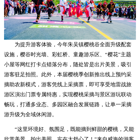
为提升游客体验，今年朱吴镇樱桃谷全面升级配套
设施，樱谷时光墙、彩虹桥、童趣游乐区、“樱花”主题
小屋等网红打卡点错落分布，随处皆是出片美景，吸引
游客驻足拍照。此外，本届樱桃季创新推出线上预约采
摘助农新模式，游客凭线上采摘票，即可享受地雷战旅
游区演出门票专属特惠，实现樱桃采摘与景区游玩联动
畅玩，打通多业态、多园区融合发展链路，让单一采摘
游升级为全域休闲游。
“这里环境好、氛围足，既能摘到鲜甜的樱桃，又能
欣赏美景、拍出美照，实在太舒心了！”来自威海的游客