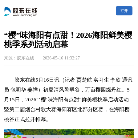
打开
“樱”味海阳有点甜！2026海阳鲜美樱
桃季系列活动启幕
来源：胶东在线 2026-05-16 11:32:27
胶东在线5月16日讯（记者 贾楚航 实习生 李欣 通讯
员 包明华 姜祥）初夏清风盈翠谷，万亩樱园缀丹红。5
月15日，2026“‘樱’味海阳有点甜”鲜美樱桃季启动活动
暨第二届烟台村歌大赛海阳赛区北部分区赛，在海阳樱
桃谷正式拉开帷幕。