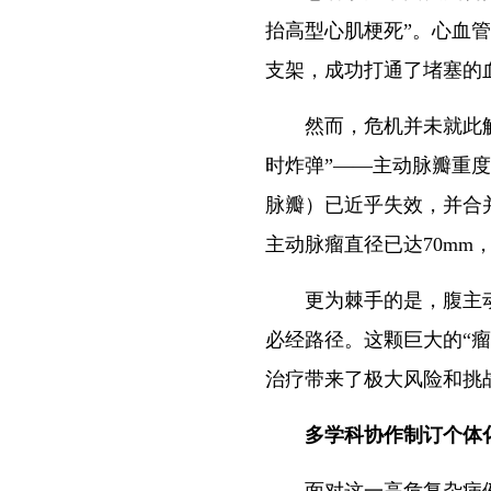
抬高型心肌梗死”。心血管
支架，成功打通了堵塞的
然而，危机并未就此解除
时炸弹”——主动脉瓣重
脉瓣）已近乎失效，并合
主动脉瘤直径已达70mm
更为棘手的是，腹主动脉
必经路径。这颗巨大的“瘤
治疗带来了极大风险和挑
多学科协作制订个体