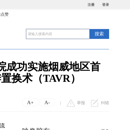
注册
登录
你点赞
医院成功实施烟威地区首
置换术（TAVR）
A+
A-
|
举报
纠错
血流