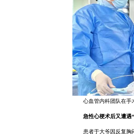
心血管内科团队在手
急性心梗术后又遭遇“
患者于大爷因反复胸闷、