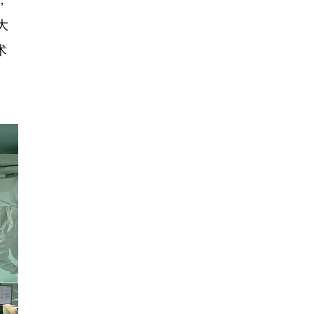
，
大
术
。