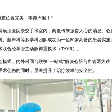
瓣膜位置完美，零瓣周漏！”
台毓璜顶医院杂交手术室内，两度传来振奋人心的消息。心
科、超声科等多学科团队成功为一位80岁高龄的患者实施
联合经导管主动脉瓣置换术（TAVR）。
式，内外科同台联袂“一站式”解决心脏与血管两大难
手术创伤的同时，显著提升了治疗效率与安全性。