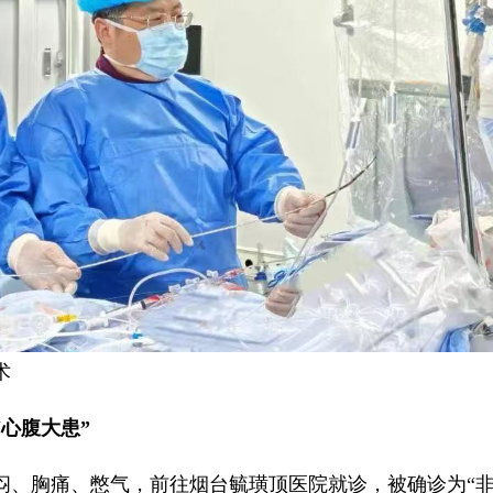
术
心腹大患”
胸痛、憋气，前往烟台毓璜顶医院就诊，被确诊为“非