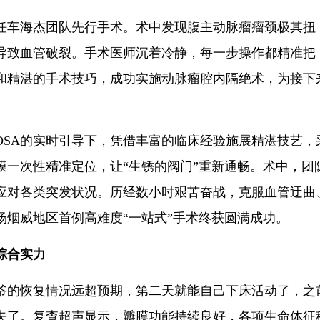
车海杰团队先行手术。术中发现腹主动脉瘤瘤颈极其扭
导致血管破裂。手术医师沉着冷静，每一步操作都精准把
和精湛的手术技巧，成功实施动脉瘤腔内隔绝术，为接下
。
A的实时引导下，凭借丰富的临床经验施展精湛技艺，
膜一次性精准定位，让“生锈的阀门”重新通畅。术中，团
应对各类突发状况。历经数小时艰苦奋战，克服血管迂曲
场烟威地区首例高难度“一站式”手术终获圆满成功。
综合实力
的恢复情况远超预期，第二天就能自己下床活动了，之
失了。复查超声显示，瓣膜功能持续良好，各项生命体征