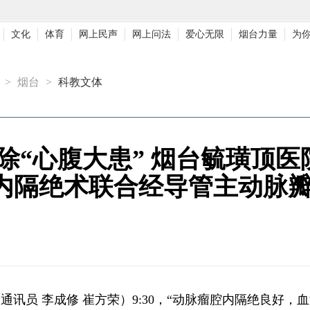
文化
体育
网上民声
网上问法
爱心无限
烟台力量
为
>
烟台
>
科教文体
除“心腹大患” 烟台毓璜顶
内隔绝术联合经导管主动脉瓣
通讯员 李成修 崔方荣）9:30，“动脉瘤腔内隔绝良好，