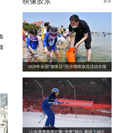
映像胶东
更多
血
腹
2020年全国“放鱼日”同步增殖放流活动在烟
山东滑雪高手汇聚“雪窝”烟台 赛场飞驰比