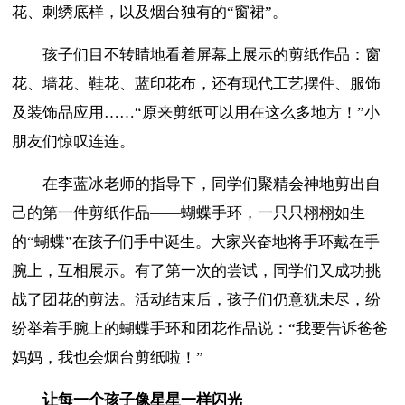
花、刺绣底样，以及烟台独有的“窗裙”。
孩子们目不转睛地看着屏幕上展示的剪纸作品：窗
花、墙花、鞋花、蓝印花布，还有现代工艺摆件、服饰
及装饰品应用……“原来剪纸可以用在这么多地方！”小
朋友们惊叹连连。
在李蓝冰老师的指导下，同学们聚精会神地剪出自
己的第一件剪纸作品——蝴蝶手环，一只只栩栩如生
的“蝴蝶”在孩子们手中诞生。大家兴奋地将手环戴在手
腕上，互相展示。有了第一次的尝试，同学们又成功挑
战了团花的剪法。活动结束后，孩子们仍意犹未尽，纷
纷举着手腕上的蝴蝶手环和团花作品说：“我要告诉爸爸
妈妈，我也会烟台剪纸啦！”
让每一个孩子像星星一样闪光