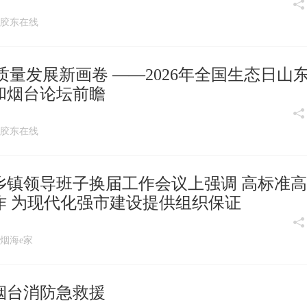
:13 胶东在线
质量发展新画卷 ——2026年全国生态日山
和烟台论坛前瞻
:08 胶东在线
乡镇领导班子换届工作会议上强调 高标准
作 为现代化强市建设提供组织保证
17 烟海e家
烟台消防急救援