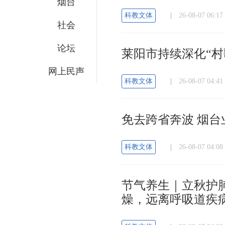
烟台
科教文体
|
26-08-07 06
社会
论坛
莱阳市持续深化“村
网上民声
科教文体
|
26-08-07 04
免去跨省奔波 烟
科教文体
|
26-08-07 04
节气养生｜立秋护
燥，远离呼吸道疾