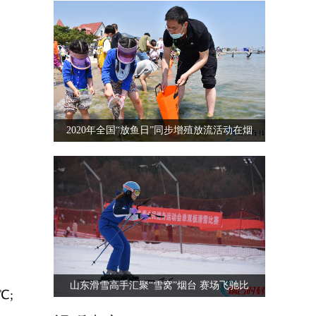
2020年全国“放鱼日”同步增殖放流活动在烟
山东滑雪高手汇聚“雪窝”烟台 赛场飞驰比
℃;