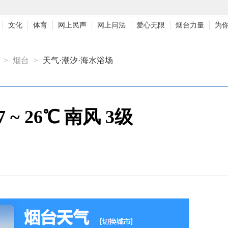
文化
体育
网上民声
网上问法
爱心无限
烟台力量
为
>
烟台
>
天气·潮汐·海水浴场
~ 26℃ 南风 3级