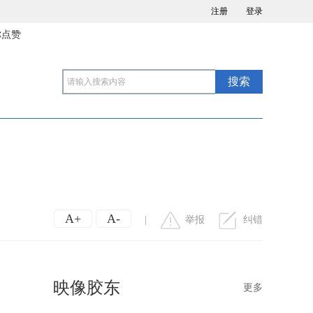
注册
登录
你点赞
A+
A-
|
举报
纠错
映像胶东
更多