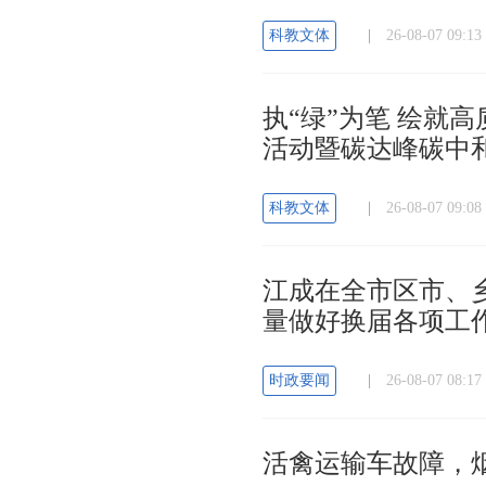
科教文体
|
26-08-07 09
执“绿”为笔 绘就高
活动暨碳达峰碳中
科教文体
|
26-08-07 09
江成在全市区市、
量做好换届各项工
时政要闻
|
26-08-07 08:
活禽运输车故障，