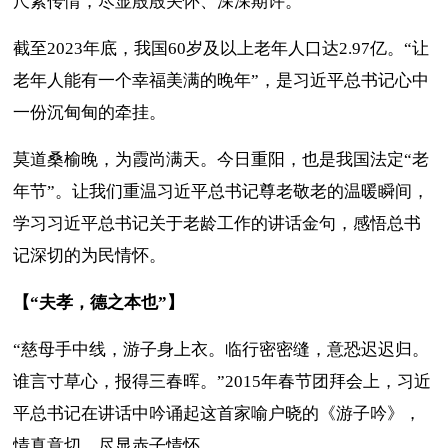
尺素传情，尽显殷殷关怀、深深期许。
截至2023年底，我国60岁及以上老年人口达2.97亿。“让
老年人能有一个幸福美满的晚年”，是习近平总书记心中
一份沉甸甸的牵挂。
莫道桑榆晚，为霞尚满天。今日重阳，也是我国法定“老
年节”。让我们重温习近平总书记尊老敬老的温暖瞬间，
学习习近平总书记关于老龄工作的讲话金句，感悟总书
记深切的为民情怀。
【“夫孝，德之本也”】
“慈母手中线，游子身上衣。临行密密缝，意恐迟迟归。
谁言寸草心，报得三春晖。”2015年春节团拜会上，习近
平总书记在讲话中吟诵起这首家喻户晓的《游子吟》，
情真意切，尽显赤子情怀。