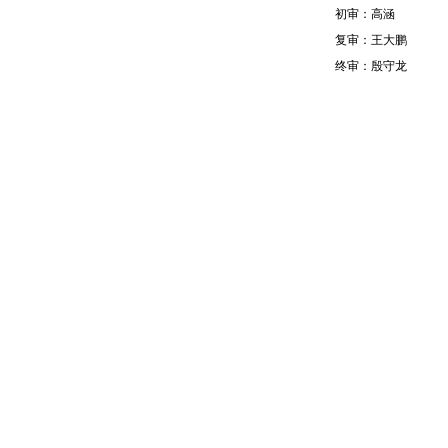
初审：高涵
复审：王大鹏
终审：殷守龙