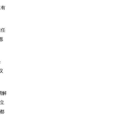
速有
信任
愿
条
议
调解
立
都