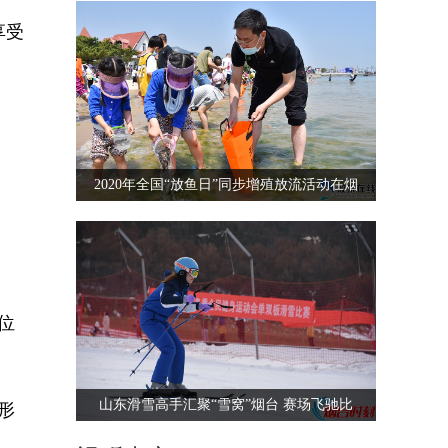
享受
2020年全国“放鱼日”同步增殖放流活动在烟
位
山东滑雪高手汇聚“雪窝”烟台 赛场飞驰比
形