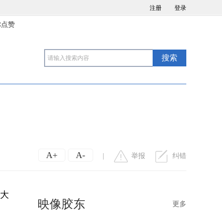
注册
登录
你点赞
A+
A-
|
举报
纠错
查大
映像胶东
更多